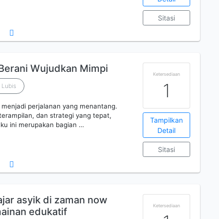
Sitasi
 Berani Wujudkan Mimpi
Ketersediaan
1
 Lubis
a menjadi perjalanan yang menantang.
eterampilan, dan strategi yang tepat,
Tampilkan
uku ini merupakan bagian …
Detail
Sitasi
ajar asyik di zaman now
Ketersediaan
ainan edukatif