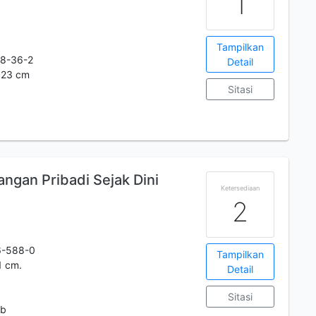
1
Tampilkan
8-36-2
Detail
; 23 cm
Sitasi
angan Pribadi Sejak Dini
Ketersediaan
2
6-588-0
Tampilkan
1 cm.
Detail
Sitasi
 b