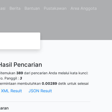
asi
Berita
Bantuan
Pustakawan
Area Anggota
Hasil Pencarian
itemukan
389
dari pencarian Anda melalui kata kunci:
o. Panggil :
3
ermintaan membutuhkan
0.00289
detik untuk selesai
XML Result
JSON Result
aran