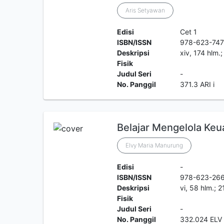
Aris Setyawan
Edisi
Cet 1
ISBN/ISSN
978-623-747
Deskripsi
xiv, 174 hlm.
Fisik
Judul Seri
-
No. Panggil
371.3 ARI i
Belajar Mengelola Keu
Elvy Maria Manurung
Edisi
-
ISBN/ISSN
978-623-26
Deskripsi
vi, 58 hlm.; 2
Fisik
Judul Seri
-
No. Panggil
332.024 ELV