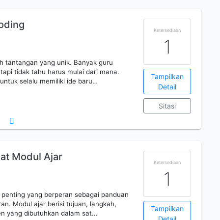
oding
Ketersediaan
1
ah tantangan yang unik. Banyak guru
tapi tidak tahu harus mulai dari mana.
Tampilkan
tuk selalu memiliki ide baru…
Detail
Sitasi
t Modul Ajar
Ketersediaan
1
 penting yang berperan sebagai panduan
n. Modul ajar berisi tujuan, langkah,
Tampilkan
n yang dibutuhkan dalam sat…
Detail