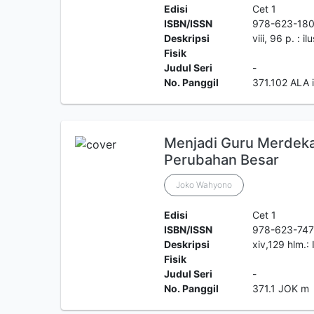
Edisi
Cet 1
ISBN/ISSN
978-623-180
Deskripsi
viii, 96 p. : i
Fisik
Judul Seri
-
No. Panggil
371.102 ALA 
Menjadi Guru Merdek
Perubahan Besar
Joko Wahyono
Edisi
Cet 1
ISBN/ISSN
978-623-747
Deskripsi
xiv,129 hlm.: 
Fisik
Judul Seri
-
No. Panggil
371.1 JOK m