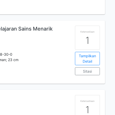
elajaran Sains Menarik
Ketersediaan
1
78-30-0
Tampilkan
aman; 23 cm
Detail
Sitasi
Ketersediaan
1