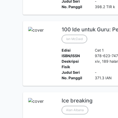
Judul Seri
-
No. Panggil
398.2 TIR k
100 Ide untuk Guru: P
Ian McDaid
Edisi
Cet 1
ISBN/ISSN
978-623-74
Deskripsi
xiv, 189 hal
Fisik
Judul Seri
-
No. Panggil
371.3 IAN
Ice breaking
Alan Albana