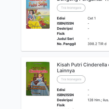
Tira Ikranegara
Edisi
Cet 1
ISBN/ISSN
-
Deskripsi
-
Fisik
Judul Seri
-
No. Panggil
398.2 TIR d
Kisah Putri Cinderell
Lainnya
Tira Ikranegara
Edisi
-
ISBN/ISSN
-
Deskripsi
128 hlm.; ilus
Fisik