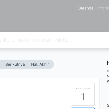
Beranda
Inform
Berikutnya
Hal. Akhir
D
N
P
Ketersediaan
1
S