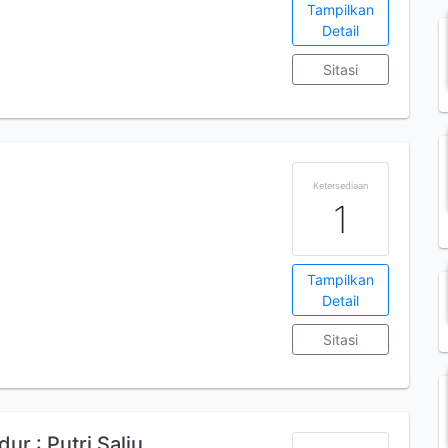
Tampilkan
Detail
Sitasi
Ketersediaan
1
Tampilkan
Detail
Sitasi
r : Putri Salju