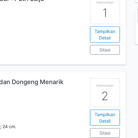
Ketersediaan
1
Tampilkan
Detail
Sitasi
a dan Dongeng Menarik
Ketersediaan
2
Tampilkan
Detail
.; 24 cm.
Sitasi