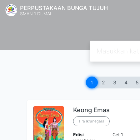
PERPUSTAKAAN BUNGA TUJUH
SMAN 1 DUMAI
1
2
3
4
5
Keong Emas
Tira Ikranegara
Edisi
Cet 1