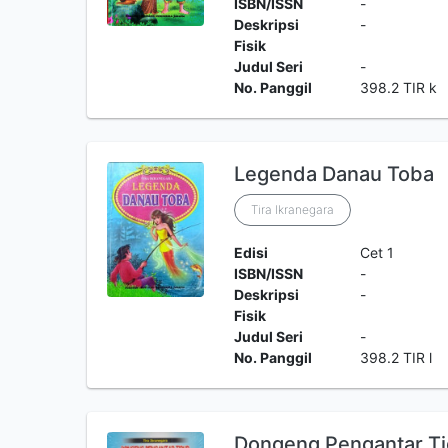
ISBN/ISSN
-
Deskripsi
-
Fisik
Judul Seri
-
No. Panggil
398.2 TIR k
Legenda Danau Toba
Tira Ikranegara
Edisi
Cet 1
ISBN/ISSN
-
Deskripsi
-
Fisik
Judul Seri
-
No. Panggil
398.2 TIR l
Dongeng Pengantar Tidu