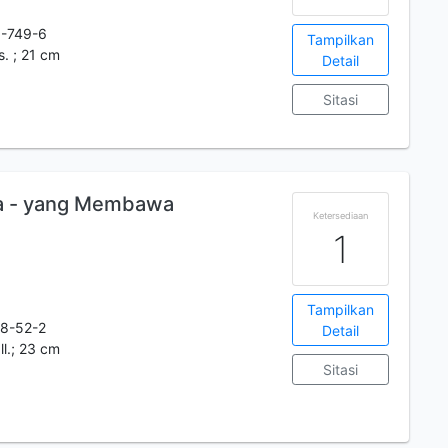
-749-6
Tampilkan
lus. ; 21 cm
Detail
Sitasi
i
a - yang Membawa
Ketersediaan
1
Tampilkan
8-52-2
Detail
Ill.; 23 cm
Sitasi