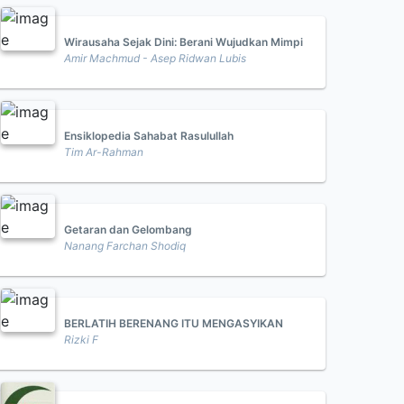
Wirausaha Sejak Dini: Berani Wujudkan Mimpi
Amir Machmud - Asep Ridwan Lubis
Ensiklopedia Sahabat Rasulullah
Tim Ar-Rahman
Getaran dan Gelombang
Nanang Farchan Shodiq
BERLATIH BERENANG ITU MENGASYIKAN
Rizki F