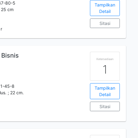
47-80-5
Tampilkan
.; 25 cm
Detail
Sitasi
 r
Bisnis
Ketersediaan
1
1-45-8
Tampilkan
ilus. ; 22 cm.
Detail
Sitasi