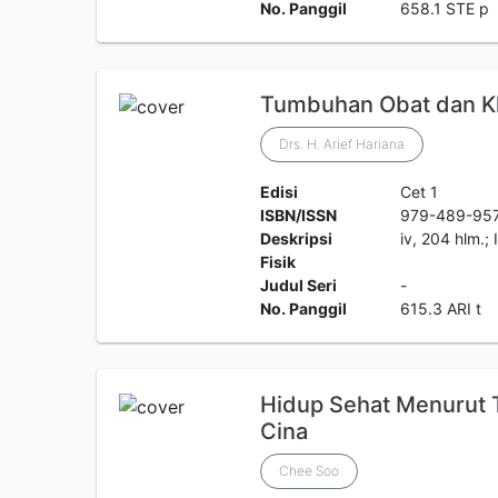
No. Panggil
658.1 STE p
Tumbuhan Obat dan Kh
Drs. H. Arief Hariana
Edisi
Cet 1
ISBN/ISSN
979-489-95
Deskripsi
iv, 204 hlm.;
Fisik
Judul Seri
-
No. Panggil
615.3 ARI t
Hidup Sehat Menurut 
Cina
Chee Soo