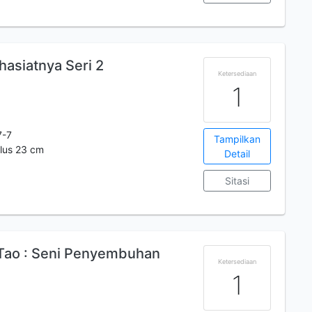
asiatnya Seri 2
Ketersediaan
1
7-7
Tampilkan
 Ilus 23 cm
Detail
Sitasi
Tao : Seni Penyembuhan
Ketersediaan
1