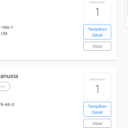
Ketersediaan
1
-166-1
Tampilkan
4 CM
Detail
Sitasi
manusia
Ketersediaan
1
ary
79-46-0
Tampilkan
Detail
Sitasi