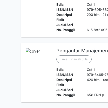
Edisi
Cet 1
ISBN/ISSN
979-605-36
Deskripsi
200 hlm.; 21
Fisik
Judul Seri
-
No. Panggil
615.882 095
Pengantar Manajemen
Ernie Tisnawati Sule
Edisi
Cet 1
ISBN/ISSN
979-3465-7
Deskripsi
426 hlm :Ilus
Fisik
Judul Seri
-
No. Panggil
658 ERN p