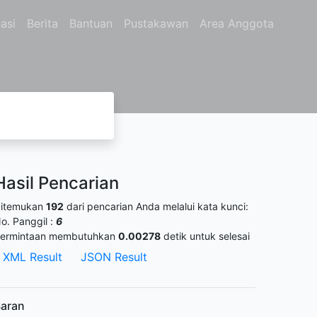
asi
Berita
Bantuan
Pustakawan
Area Anggota
Hasil Pencarian
itemukan
192
dari pencarian Anda melalui kata kunci:
o. Panggil :
6
ermintaan membutuhkan
0.00278
detik untuk selesai
XML Result
JSON Result
aran