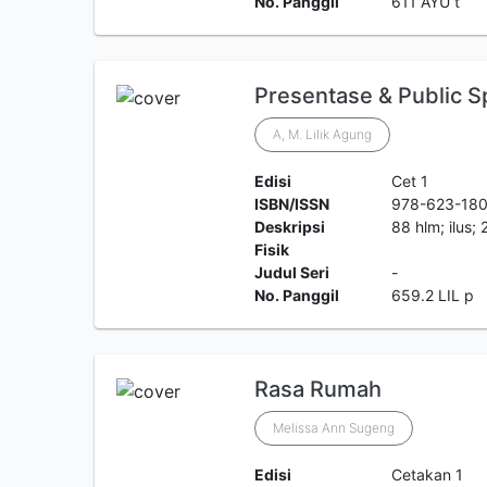
No. Panggil
611 AYU t
Presentase & Public S
A, M. Lilik Agung
Edisi
Cet 1
ISBN/ISSN
978-623-180
Deskripsi
88 hlm; ilus;
Fisik
Judul Seri
-
No. Panggil
659.2 LIL p
Rasa Rumah
Melissa Ann Sugeng
Edisi
Cetakan 1