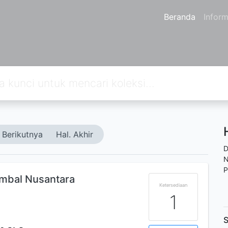
Beranda
Inform
Berikutnya
Hal. Akhir
D
N
P
mbal Nusantara
Ketersediaan
1
S