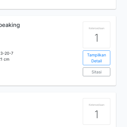
peaking
Ketersediaan
1
3-20-7
Tampilkan
 21 cm
Detail
Sitasi
Ketersediaan
1