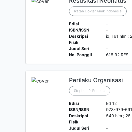
Resusitasi Neonatus
Ikatan Dokter Anak Indonesia
Edisi
-
ISBN/ISSN
-
Deskripsi
ix, 161 hlm.;
Fisik
Judul Seri
-
No. Panggil
618.92 RES
Perilaku Organisasi
Stephen P. Robbins
Edisi
Ed 12
ISBN/ISSN
978-979-69
Deskripsi
540 hlm.; 26
Fisik
Judul Seri
-