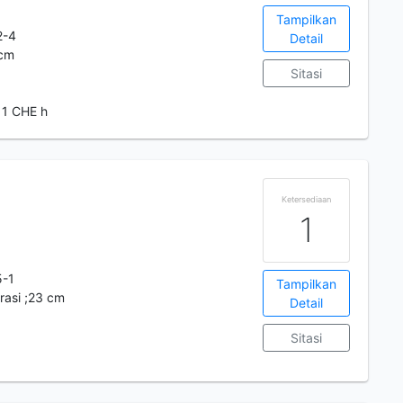
Tampilkan
2-4
Detail
 cm
Sitasi
 1 CHE h
Ketersediaan
1
5-1
Tampilkan
trasi ;23 cm
Detail
Sitasi