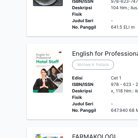
ISBN/ISSN
978-623-747
Deskripsi
104 hlm.; ilus
Fisik
Judul Seri
-
No. Panggil
641.5 ELI m
English for Professional
Michael A. Putlack
Edisi
Cet 1
ISBN/ISSN
978 - 623 - 
Deskripsi
x, 118 hlm.: i
Fisik
Judul Seri
-
No. Panggil
647.940 68 
FARMAKOLOGI