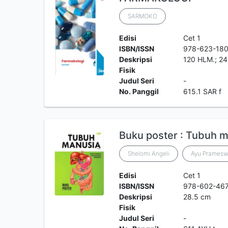
SARMOKO
Edisi
Cet 1
ISBN/ISSN
978-623-180
Deskripsi
120 HLM.; 2
Fisik
Judul Seri
-
No. Panggil
615.1 SAR f
Buku poster : Tubuh 
Shelomi Angeli
Ayu Pramesw
Edisi
Cet 1
ISBN/ISSN
978-602-46
Deskripsi
28.5 cm
Fisik
Judul Seri
-