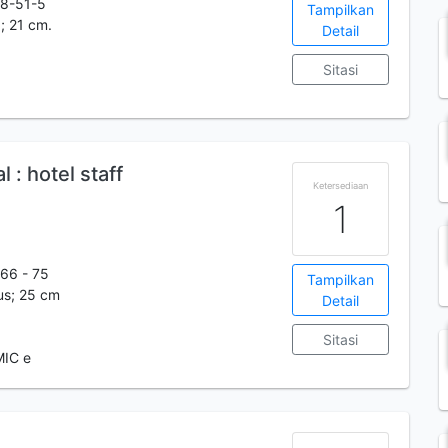
8-51-5
Tampilkan
.; 21 cm.
Detail
Sitasi
 : hotel staff
Ketersediaan
1
266 - 75
Tampilkan
lus; 25 cm
Detail
Sitasi
MIC e