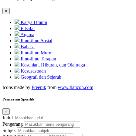
×
Karya Umum
Filsafat
Agama
Ilmu-ilmu Sosial
Bahasa
Ilmu-ilmu Murni
Ilmu-ilmu Terapan
Kesenian, Hiburan, dan Olahraga
Kesusastraan
Geografi dan Sejarah
Icons made by
Freepik
from
www.flaticon.com
Pencarian Spesifik
×
Judul
Pengarang
Subjek